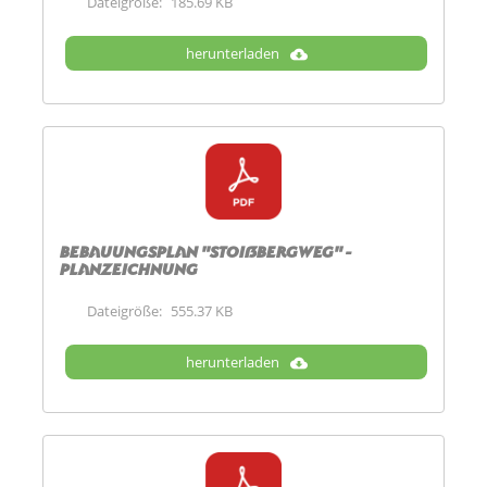
Dateigröße:
185.69 KB
herunterladen
Bebauungsplan "Stoißbergweg" -
Planzeichnung
Dateigröße:
555.37 KB
herunterladen