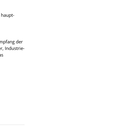
 haupt-
Empfang der
, Industrie-
as