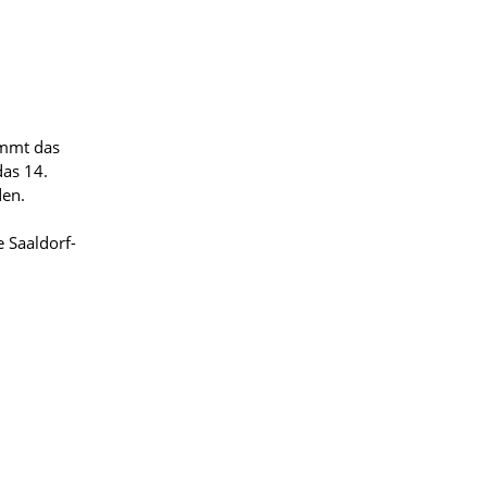
immt das
as 14.
den.
 Saaldorf-