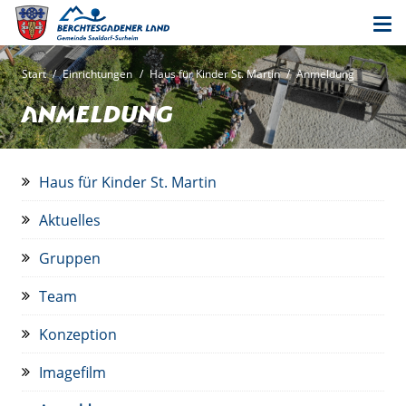
Start
/
Einrichtungen
/
Haus für Kinder St. Martin
/
Anmeldung
Anmeldung
Haus für Kinder St. Martin
Aktuelles
Gruppen
Team
Konzeption
Imagefilm