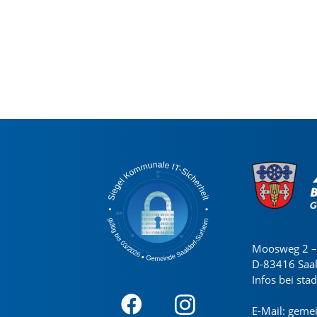
Moosweg 2 – 
D-83416 Saa
Infos bei sta
E-Mail:
gemei