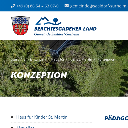
+49 (0) 86 54 – 63 07-0
gemeinde@saaldorf-surheim.
Start
/
Einrichtungen
/
Haus für Kinder St. Martin
/
Konzeption
Konzeption
Pädago
Haus für Kinder St. Martin
Aktuelles