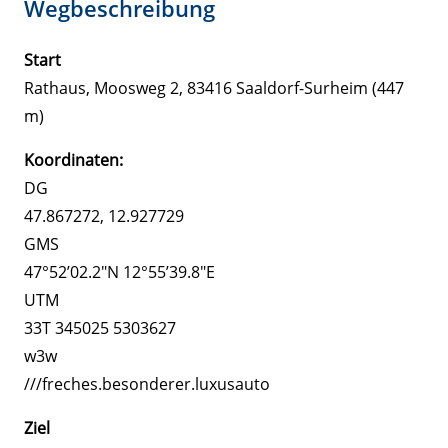
Wegbeschreibung
Start
Rathaus, Moosweg 2, 83416 Saaldorf-Surheim (447
m)
Koordinaten:
DG
47.867272, 12.927729
GMS
47°52’02.2″N 12°55’39.8″E
UTM
33T 345025 5303627
w3w
///freches.besonderer.luxusauto
Ziel