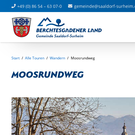
+49 (0) 86 54 – 63 07-0
gemeinde@saaldorf-surheim.
Start
/
Alle Touren
/
Wandern
/
Moosrundweg
Moosrundweg