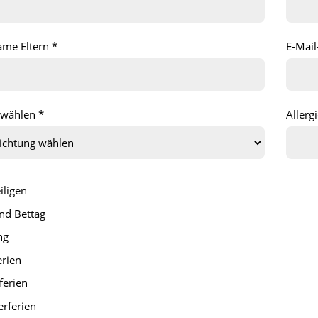
me Eltern *
E-Mail
 wählen *
Allerg
iligen
nd Bettag
ng
erien
ferien
rferien