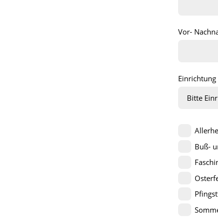
Vor- Nachna
Einrichtung
Allerhe
Buß- u
Faschi
Osterf
Pfingst
Somme