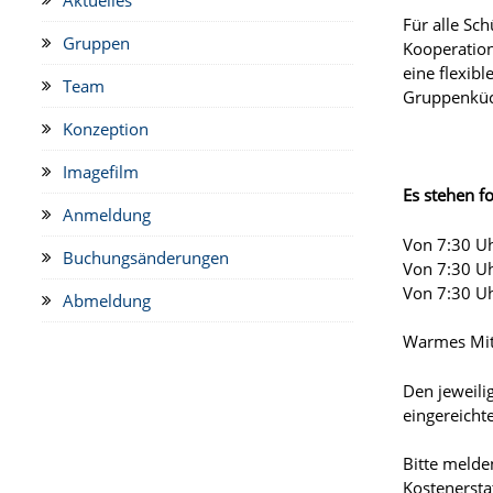
Für
alle Sc
Gruppen
Kooperation
eine flexib
Team
Gruppenküch
Konzeption
Imagefilm
Es stehen f
Anmeldung
Von 7:30 Uh
Buchungsänderungen
Von 7:30 Uh
Von 7:30 Uh
Abmeldung
Warmes Mitt
Den jeweili
eingereicht
Bitte melde
Kostenersta