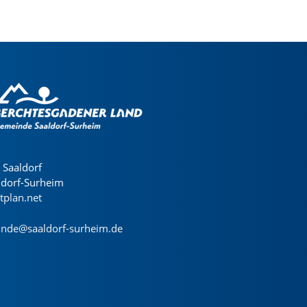
Saaldorf
ldorf-Surheim
dtplan.net
nde@saaldorf-surheim.de