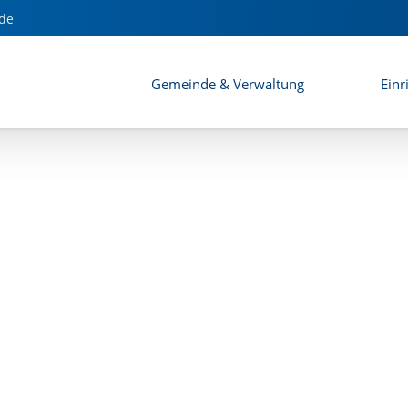
 des Bebauungsplans Helfau II
de
Gemeinde & Verwaltung
Einr