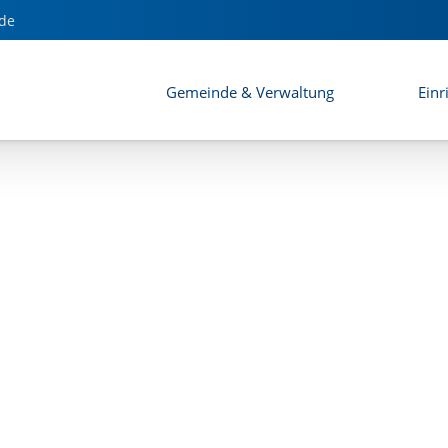
s Flächennutzungsplans
de
Gemeinde & Verwaltung
Einr