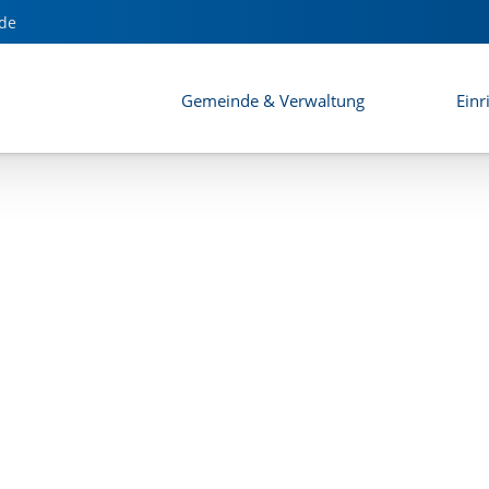
ch Saaldorf Ost)
de
Gemeinde & Verwaltung
Einr