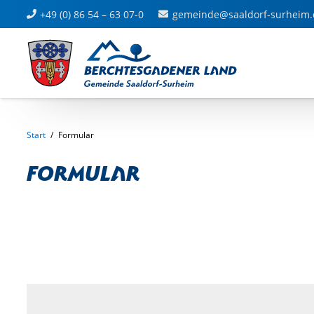
+49 (0) 86 54 – 63 07-0
gemeinde@saaldorf-surheim.
Start
/
Formular
Formular