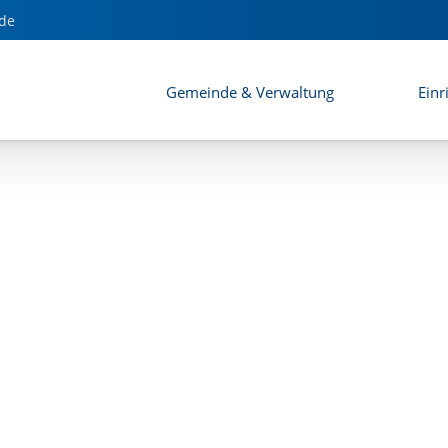
lans Surheim Südost
de
Gemeinde & Verwaltung
Einr