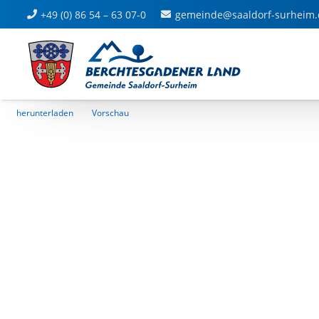
Stellplatzsatzung
+49 (0) 86 54 – 63 07-0
gemeinde@saaldorf-surheim.
Dateigrösse: 1.21 MB
Created: 20.05.2026
Updated: 20.05.2026
Aufrufe: 83
herunterladen
Vorschau