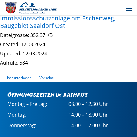
Erschließung; Satzung über die Erhebung von
Erschließungsbeiträgen für die
Immissionsschutzanlage am Eschenweg,
Baugebiet Saaldorf Ost
Dateigrösse: 352.37 KB
Created: 12.03.2024
Updated: 12.03.2024
Aufrufe: 584
herunterladen
Vorschau
Öffnungszeiten im Rathaus
Montag – Freitag:
08.00 – 12.30 Uhr
Montag:
14.00 – 18.00 Uhr
Donnerstag:
14.00 – 17.00 Uhr