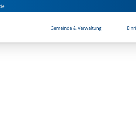
sdorf" - Umweltbericht
de
Gemeinde & Verwaltung
Einr