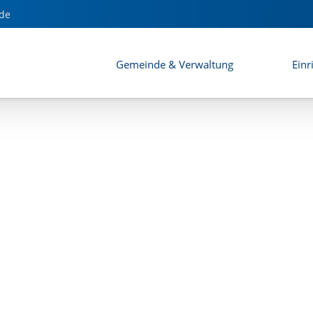
Holzhausen - Satzung
de
Gemeinde & Verwaltung
Einr