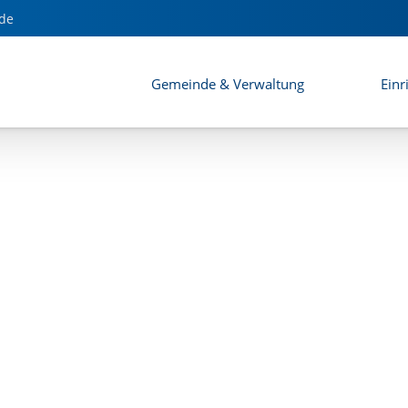
 Bebauungsplans "Obersurheim"
de
Gemeinde & Verwaltung
Einr