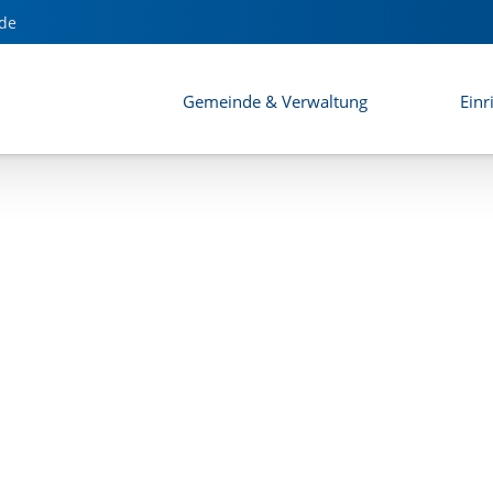
auungsplans "Sillersdorf"
de
Gemeinde & Verwaltung
Einr