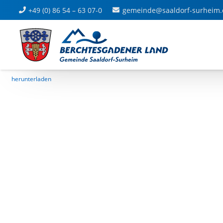
Ansicht Ost
+49 (0) 86 54 – 63 07-0
gemeinde@saaldorf-surheim.
Dateigrösse: 3.85 MB
Created: 17.06.2025
Updated: 17.06.2025
Aufrufe: 61
herunterladen