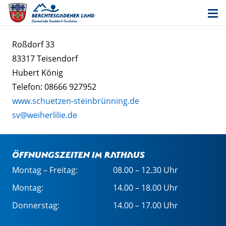
Roßdorf 33
83317 Teisendorf
Hubert König
Telefon: 08666 927952
www.schuetzen-steinbrünning.de
sv@weiherlilie.de
Öffnungszeiten im Rathaus
Montag – Freitag:
08.00 – 12.30 Uhr
Montag:
14.00 – 18.00 Uhr
Donnerstag:
14.00 – 17.00 Uhr