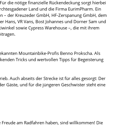
. Für die nötige finanzielle Rückendeckung sorgt hierbei
rchtesgadener Land und die Firma EurimPharm. Ein
men – der Kreuzeder GmbH, HF-Zerspanung GmbH, dem
ber Hans, VR Vans, Bost Johannes und Dorner Sam und
tiwinkel sowie Cypress Warehouse –, die mit ihrem
itragen.
 bekannten Mountainbike-Profis Benno Prokscha. Als
ckenden Tricks und wertvollen Tipps für Begeisterung
eb. Auch abseits der Strecke ist für alles gesorgt: Der
r Gäste, und für die jüngeren Geschwister steht eine
 die Freude am Radfahren haben, sind willkommen! Die