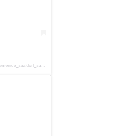
Ein Beitrag geteilt von Gemeinde Saaldorf-Surheim (@gemeinde_saaldorf_surheim)