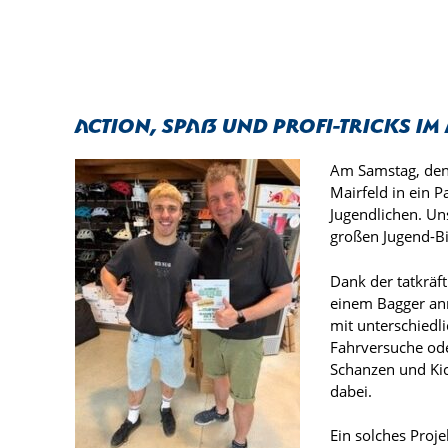
Action, Spaß und Profi-Tricks im
Am Samstag, den 
Mairfeld in ein P
Jugendlichen. Un
großen Jugend-Bi
Dank der tatkräf
einem Bagger anr
mit unterschiedli
Fahrversuche ode
Schanzen und Kic
dabei.
Ein solches Proje