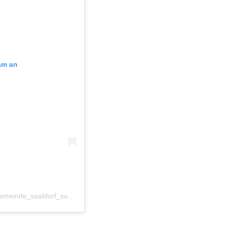
ram an
Ein Beitrag geteilt von Gemeinde Saaldorf-Surheim (@gemeinde_saaldorf_surheim)