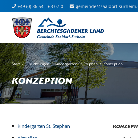
+49 (0) 86 54 – 63 07-0
gemeinde@saaldorf-surheim.
Start
/
Einrichtungen
/
Kindergarten St. Stephan
/
Konzeption
Konzeption
Konzept
Kindergarten St. Stephan
Aktuelles