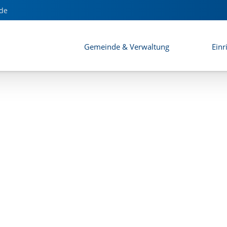
auleitplanverfahren - Saaldorf I
de
Gemeinde & Verwaltung
Einr