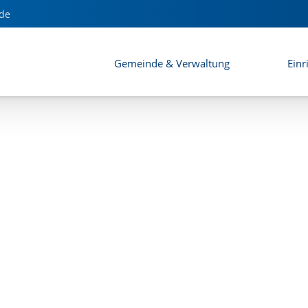
ebauungsplans "Saaldorf Ost"
de
Gemeinde & Verwaltung
Einr