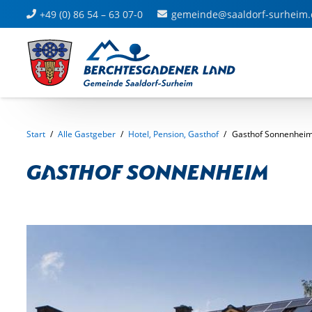
+49 (0) 86 54 – 63 07-0
gemeinde@saaldorf-surheim.
Start
/
Alle Gastgeber
/
Hotel, Pension, Gasthof
/
Gasthof Sonnenhei
Gasthof Sonnenheim